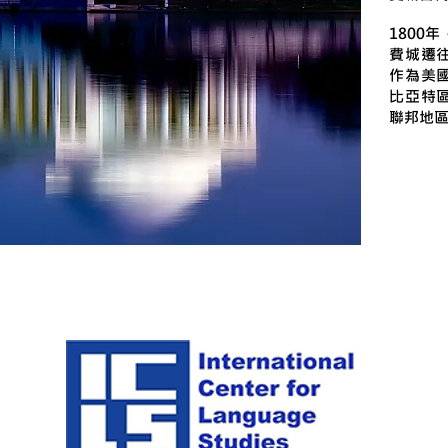
1800
費城遷
作為美
比亞特
聯邦地