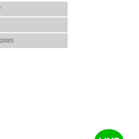
/
 20005