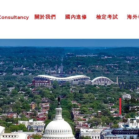
關於我們
國內進修
檢定考試
海外
Consultancy
Wash
哥倫
富高
華盛
Wash
又稱哥