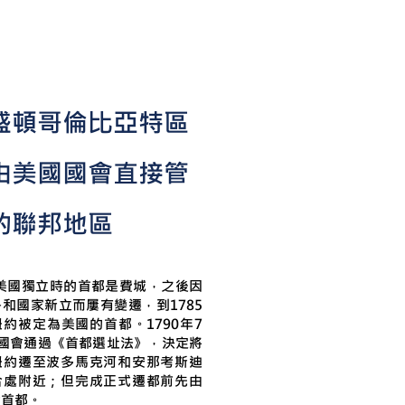
盛頓哥倫比亞特區
由美國國會直接管
的聯邦地區
年美國獨立時的首都是費城，之後因
和國家新立而屢有變遷，到1785
約被定為美國的首都。1790年7
，國會通過《首都選址法》，決定將
紐約遷至波多馬克河和安那考斯迪
合處附近；但完成正式遷都前先由
代首都。