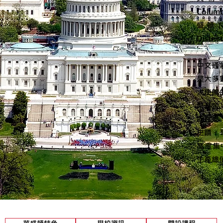
Colu
盛頓（W
Distr
中文通
是大多
大使館
幣基金
所在地
史蹟。
高度集
生產總值