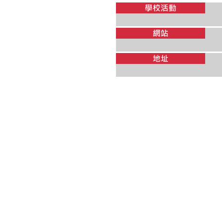
學校活動
網站
地址
開設課程
Intensive English Program
Private Instruction
English for Professionals
Business English TOEFL Preparation
English through Movies
Distance Learning
High-Intensity ESL