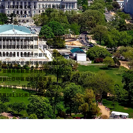
mbia，縮寫為 D.C.），以及簡稱華
ashington）、特區（the
ict）等。
常簡稱華府。華盛頓哥倫比亞特區
數美國聯邦政府機關、與各國駐美
的所在地，也是世界銀行、國際貨
、美洲國家組織等國際組織總部的
，並擁有為數眾多的博物館與文化
哥倫比亞特區是美國最富裕、財富
中的地區；該地區2015年的人均
爲181,185美元，冠絕全美。