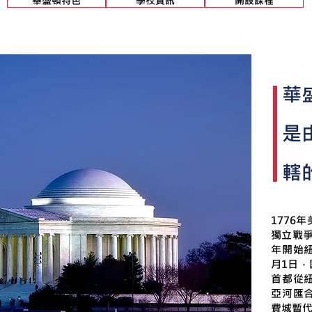
華盛頓特色
學校資訊
開設課程
華
是
轄
1776
獨立戰爭
年開始紐
月1日
首都從
亞河匯
費城暫