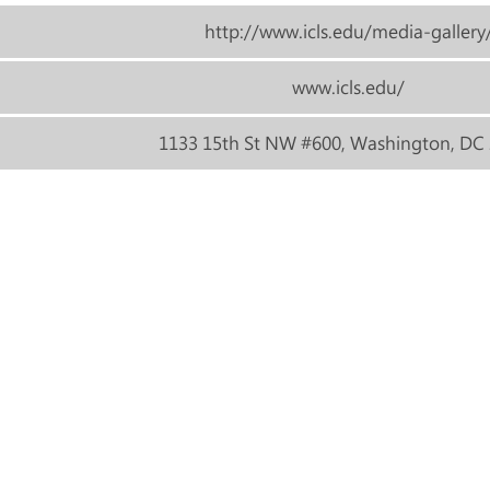
http://www.icls.edu/media-gallery
www.icls.edu/
1133 15th St NW #600, Washington, DC