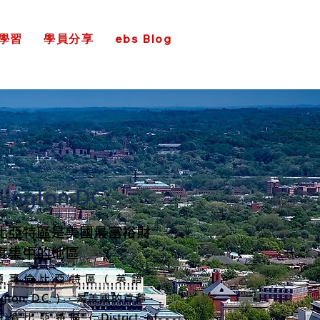
學習
學員分享
ebs Blog
ington DC
比亞特區是美國最富裕財
度集中的地區
頓哥倫比亞特區（英語：
ington, D.C.），是美國的首都，
倫比亞特區（District of