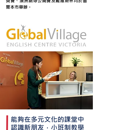
獎賽、
澳洲網球公開賽
及
戴維斯杯
均於墨
爾本市舉辦。
能夠在多元文化的課堂中
認識新朋友，小班制教學