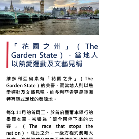
「花園之州」（The
Garden State），當地人
以熱愛運動及文藝見稱
維多利亞省素有「花園之州」（The
Garden State）的美譽，而當地人則以熱
愛運動及文藝見稱，維多利亞省更是澳洲
特有
澳式足球
的發源地。
每年11月的首周二，於首府墨爾本舉行的
墨爾本盃
，被譽為「讓全國停下來的比
賽」（The race that stops the
nation）。除此之外，
一級方程式
澳洲大