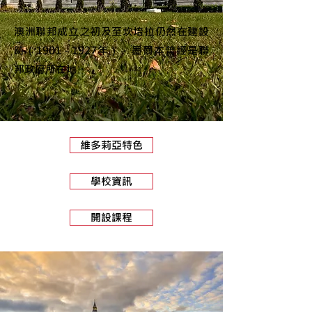
澳洲聯邦成立之初及至
坎培拉
仍然在建設
時（1901－1927年），墨爾本曾經是聯
邦政府所在地。
維多莉亞特色
學校資訊
開設課程