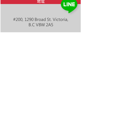
地址
#200, 1290 Broad St. Victoria,
B.C V8W 2A5
開設課程
General English
IELTS Preparation
Cambridge Exam Preparation (FCE/CAE)
English for Business
Power Speaking
TOEFL & TOEIC: Private Lessons
English for Academic Purpose (EAP)
English + Program (Wine & Cheese Tour/Craft Beer,
Cider & Distillery Tour/Farmstay or Ranchstay/Nature
Conservation/Volunteer/Yogo)
Junior Programs (12-17 years old)