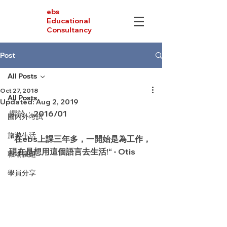
ebs
Educational
Consultancy
Post
All Posts
Oct 27, 2018
All Posts
Updated:
Aug 2, 2019
撰於：2016/01
國內外考試
旅遊生活
“在ebs上課三年多，一開始是為工作，
現在是想用這個語言去生活!“ - Otis
職場議題
學員分享