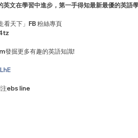
己的英文在學習中進步，第一手得知最新最優的英語
走看天下」FB 粉絲專頁
4tz
agram發掘更多有趣的英語知識!
TLhE
ebs line