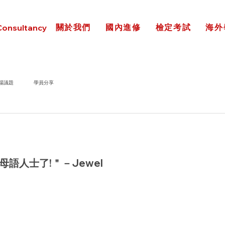
關於我們
國內進修
檢定考試
海外
Consultancy
場議題
學員分享
語人士了!＂－Jewel