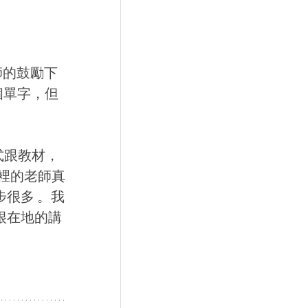
師的鼓勵下
0個單字，但
教材，  
這裡的老師真
很多 。我
很在地的講