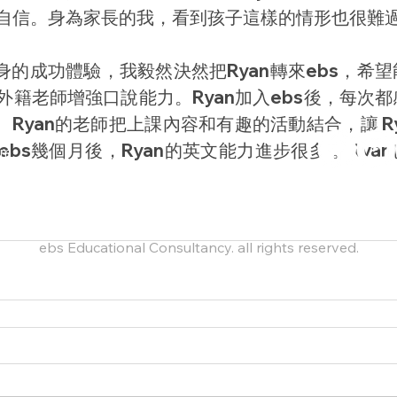
自信。身為家長的我，看到孩子這樣的情形也很難
身的成功體驗，我毅然決然把Ryan轉來ebs，希
外籍老師增強口說能力。Ryan加入ebs後，每次
。Ryan的老師把上課內容和有趣的活動結合，讓 Ry
bs幾個月後，Ryan的英文能力進步很多 。Rya
om
6號7樓之2
六 09:00~18:00
ebs Educational Consultancy. all rights reserved.