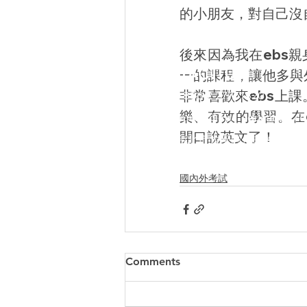
的小朋友，對自己沒
後來因為我在ebs親
CONTACT US
一的課程，讓他多與
非常喜歡來ebs上課
電話：+886 2 27751820
樂、有效的學習。在e
信箱：
family@ebs-education.c
開口說英文了！
​地址：台北市大安區信義路四段25
營業：週一至週五 12:00~21:00 / 週
國內外考試
Comments