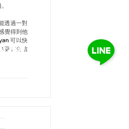
過。
望能透過一對
都感覺得到他
an 可以快
n也更有自信