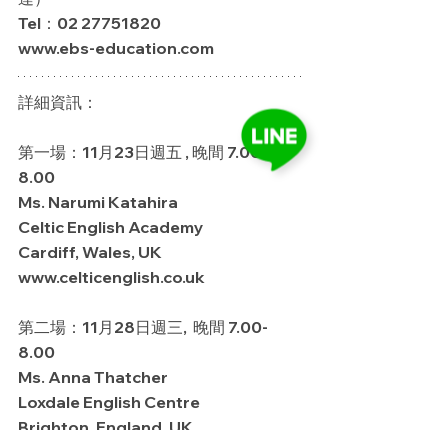
Tel：02 27751820
www.ebs-education.com
詳細資訊：
第一場：11月23日週五 , 晚間 7.00-
8.00
Ms. Narumi Katahira
Celtic English Academy
Cardiff, Wales, UK
www.celticenglish.co.uk
第二場：11月28日週三,  晚間 7.00-
8.00
Ms. Anna Thatcher
Loxdale English Centre 
Brighton, England, UK