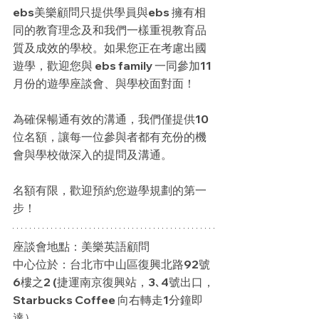
ebs美樂顧問只提供學員與ebs 擁有相
同的教育理念及和我們一樣重視教育品
質及成效的學校。如果您正在考慮出國
遊學，歡迎您與 ebs family 一同參加11
月份的遊學座談會、與學校面對面！
為確保暢通有效的溝通，我們僅提供10
位名額，讓每一位參與者都有充份的機
會與學校做深入的提問及溝通。
名額有限，歡迎預約您遊學規劃的第一
步！
座談會地點：美樂英語顧問     
中心位於：台北市中山區復興北路92號
6樓之2 (捷運南京復興站，3､4號出口，
Starbucks Coffee 向右轉走1分鐘即
達）