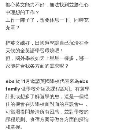
擔心英文能力不好，無法找到並勝任心
中理想的工作？
工作一陣子了，想要休息一下、同時充
充電？
把英文練好，出國遊學讓自己沉浸在全
天候的全英語學習環境吧！
但，國外學校如天上星星一樣多，哪一
家能符合我各方面的需求呢？
ebs 於11月邀請英國學校代表來為ebs  
family 做學校介紹及課程說明。有遊學
計劃或想多了解遊學的您，這是一個絕
佳的機會在與學校面對面的座談會中，
可當場提問釐清所有困惑，並對學校的
課程規劃、食宿方案等做各方面的探詢
和掌握。