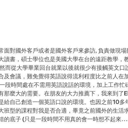
常面對國外客戶或者是國外客戶來參訪, 負責做現場
大讀書，碩士學位也是美國大學在台的遠距教學，
 然而從大學畢業回台就業以後就很少有接觸英文口
合及會議，難免覺得英語說得流利程度比之前人在
好一段時間處在不需用英語說話的環境，加上工作忙
有那麼大的需要。在朋友的大力推薦下，我來到了EB
是給自己創造一個英語口說的環境。也因之前10多
大班型的課程對我是否合適，畢竟之前國外的生活
錯的底子 (只是一段時間不用真的會一時想不起來…