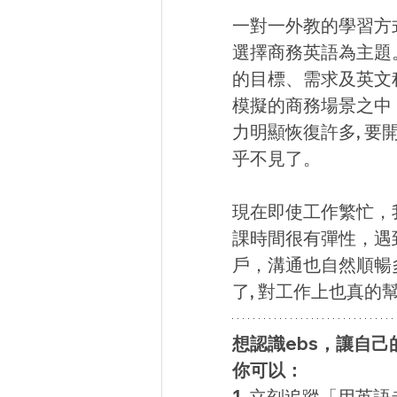
一對一外教的學習方
選擇商務英語為主題
的目標、需求及英文
模擬的商務場景之中
力明顯恢復許多, 要
乎不見了。 
現在即使工作繁忙，
課時間很有彈性，遇
戶，溝通也自然順暢多
了, 對工作上也真
想認識ebs，讓自
你可以：
1. 立刻追蹤「用英語