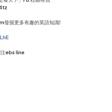
4tz
agram發掘更多有趣的英語知識!
TLhE
ebs line
om
6號7樓之2