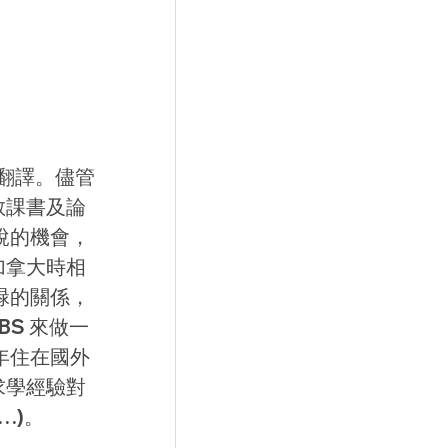
翻譯。儘管
教課書及論
說的機會，
加拿大時相
碌的關係，
S 來做一
年住在國外
求學經驗對
…)。