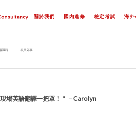
關於我們
國內進修
檢定考試
海外
Consultancy
場議題
學員分享
我現場英語翻譯一把罩！＂－Carolyn