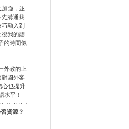
上加強，並
事先溝通我
技巧融入到
之後我的聽
句子的時間似
一外教的上
面對國外客
信心也提升
語水平！ 
學習資源？