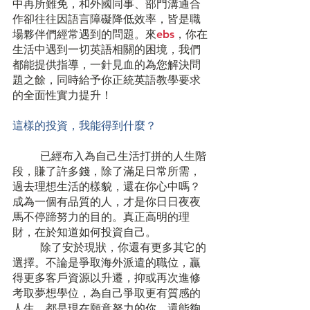
中再所難免，和外國同事、部門溝通合
作卻往往因語言障礙降低效率，皆是職
場夥伴們經常遇到的問題。來
ebs
，你在
生活中遇到一切英語相關的困境，我們
都能提供指導，一針見血的為您解決問
題之餘，同時給予你正統英語教學要求
的全面性實力提升！
這樣的投資，我能得到什麼？
	已經布入為自己生活打拼的人生階
段，賺了許多錢，除了滿足日常所需，
過去理想生活的樣貌，還在你心中嗎？
成為一個有品質的人，才是你日日夜夜
馬不停蹄努力的目的。真正高明的理
財，在於知道如何投資自己。
	除了安於現狀，你還有更多其它的
選擇。不論是爭取海外派遣的職位，贏
得更多客戶資源以升遷，抑或再次進修
考取夢想學位，為自己爭取更有質感的
人生，都是現在願意努力的你，還能夠