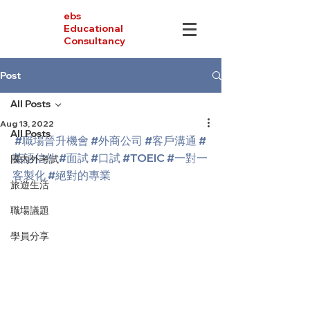
ebs
Educational
Consultancy
Post
All Posts
Aug 13, 2022
All Posts
#職場晉升機會
#外商公司
#客戶溝通
#
英語信件
#面試
#口試
#TOEIC
#一對一
國內外考試
客製化
#絕對的專業
旅遊生活
職場議題
學員分享