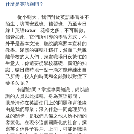
什麼是英語顧問？
	從小到大，我們對於英語學習並不
陌生，坊間安親班、補習班、乃至今日
線上英語totur，花樣之多，不可勝數。
儘管如此，它們所引導的學習方式，不
外乎是基本文法、聽說讀寫照本宣科的
教學。縱然的確穩扎穩打，然而已然脫
離學校的大人們，身處職場日夜繁忙的
生意人，你還要從學校基礎、廣氾的知
識，曠日費時地一點一滴才能粹練出自
己所需，投入的時間和金錢難以對症下
藥多久呢？
	何謂顧問？掌握專業知識，
備以諮
詢的人員以此據稱。身為英語顧問，
一
眼釐清你在英語使用上的問題和背後緣
由是我們專業；深入伴您一同處理所遇
及的關卡，是我們具備之他人所不能的
客製化。在現今這個國際化的社會，撰
寫英文信件予客戶、上司，可能是職場