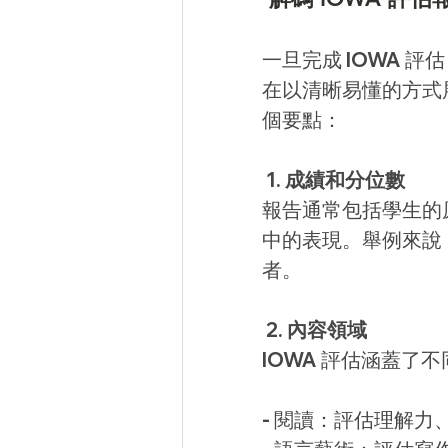
一旦完成 IOWA 
在以清晰易懂的方式
個要點：
 1. 成績和分位數
報告通常包括學生的
中的表現。舉例來說，
者。
 2. 內容領域
IOWA 評估涵蓋了
- 閱讀：評估理解力