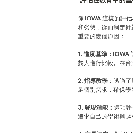
 評估在教育中的重
像 IOWA 這樣的
和劣勢，從而制定針對
重要的幾個原因：
1. 進度基準：
IOW
齡人進行比較。在台
2. 指導教學：
透過了
足個別需求，確保學
3. 發現潛能：
這項評
追求自己的學術興趣