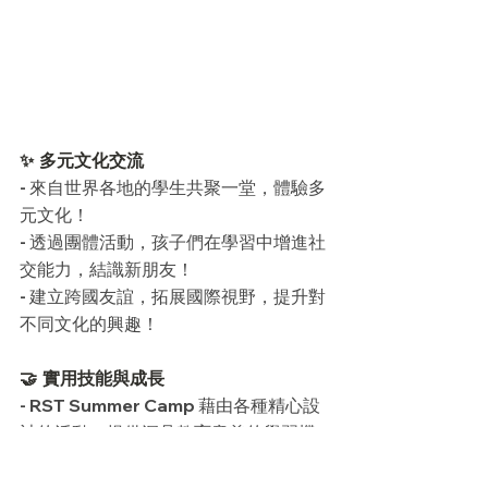
✨ 多元文化交流 
- 來自世界各地的學生共聚一堂，體驗多
元文化！ 
- 透過團體活動，孩子們在學習中增進社
交能力，結識新朋友！ 
- 建立跨國友誼，拓展國際視野，提升對
不同文化的興趣！
🤝 實用技能與成長 
- RST Summer Camp 藉由各種精心設
計的活動，提供深具教育意義的學習機
會！ 
- 每項活動融合學習目標，強調體能與挑