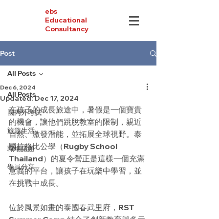
ebs
Educational
Consultancy
Post
All Posts
Dec 6, 2024
All Posts
Updated:
Dec 17, 2024
在孩子的成長旅途中，暑假是一個寶貴
國內外考試
的機會，讓他們跳脫教室的限制，親近
旅遊生活
自然、激發潛能，並拓展全球視野。泰
國拉格比公學（Rugby School 
職場議題
Thailand）的夏令營正是這樣一個充滿
學員分享
意義的平台，讓孩子在玩樂中學習，並
在挑戰中成長。
位於風景如畫的泰國春武里府，RST 