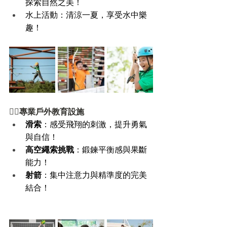
探索自然之美！
水上活動：清涼一夏，享受水中樂
趣！
🧗‍♂️專業戶外教育設施 
滑索
：感受飛翔的刺激，提升勇氣
與自信！
高空繩索挑戰
：鍛鍊平衡感與果斷
能力！
射箭
：集中注意力與精準度的完美
結合！