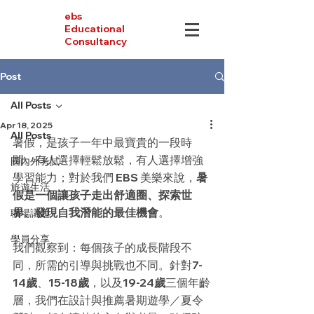
ebs
Educational
Consultancy
Post
All Posts
Apr 18, 2025
All Posts
暑假，是孩子一年中最寶貴的一段時
間。有人選擇輕鬆放鬆，有人選擇增強
國內外考試
學習能力；對於我們 EBS 美樂來說，
暑
旅遊生活
假是一個讓孩子走出舒適圈、探索世
界、發現自我潛能的最佳機會
。
職場議題
學員分享
我們觀察到：每個孩子的成長階段不
同，所需的引導與挑戰也不同。針對
7-
14歲
、
15-18歲
，以及
19-24歲
三個年齡
層，我們在設計與推薦暑期遊學／夏令