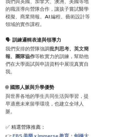
我們與英國、加拿大、澳洲、美國等地
的職涯導向營隊合作，讓孩子嘗試醫學
模擬、商業簡報、AI 編程、藝術設計等
領域的實作課程。
🗣️ 
訓練邏輯表達與領導力
我們安排的營隊強調
批判思考、英文簡
報、團隊協作
等軟實力的訓練，幫助他
們在大學面試與申請資料中展現真實自
我。
🌐 
國際人脈與升學優勢
與世界各地的學生共同生活與學習，提
早適應未來留學環境，也建立全球人
脈。
✅ 精選營隊推薦：
👉 
EBS 美樂 x Immerse 教育：劍橋大