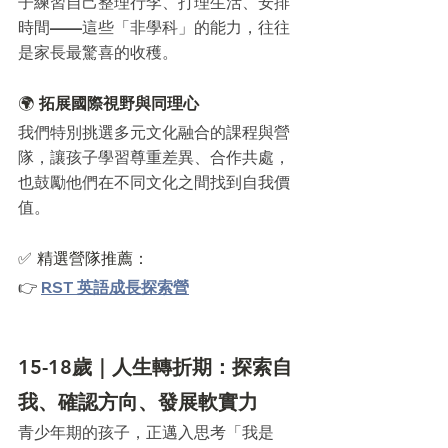
子練習自己整理行李、打理生活、安排
時間——這些「非學科」的能力，往往
是家長最驚喜的收穫。
🌍 
拓展國際視野與同理心
我們特別挑選多元文化融合的課程與營
隊，讓孩子學習尊重差異、合作共處，
也鼓勵他們在不同文化之間找到自我價
值。
✅ 精選營隊推薦：
👉 
RST 英語成長探索營
15-18歲｜人生轉折期：探索自
我、確認方向、發展軟實力
青少年期的孩子，正邁入思考「我是