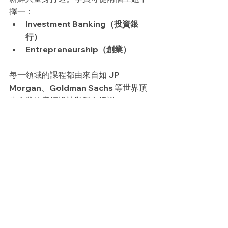
擇一：
Investment Banking（投資銀
行）
Entrepreneurship（創業）
每一領域的課程都由來自如 JP 
Morgan、Goldman Sachs 等世界頂
尖企業的導師設計與親自授課。
計畫內容包含：
✅ 參訪專業場地與辦公空間
✅ 實際職業模擬與專案實作
✅ 與業界資深人士密集交流與學習
✅ 獲得個人化職場評估與推薦信
✅ 參與專屬社交場合，建立人脈與
合作機會