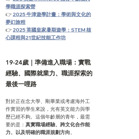
學職涯探索營
👉 
2025 牛津遊學計畫：學術與文化的
夢幻旅程
👉 
2025 英國皇家暑期遊學：STEM 核
心課程與21世紀技能工作坊
19-24歲｜準備進入職場：實戰
經驗、國際就業力、職涯探索的
最後一哩路
對於正在念大學、剛畢業或考慮海外工
作實習的學生來說，光有英文能力與學
歷已經不夠。這個年齡層的青年，最需
要的是：
真實職場經驗、跨文化合作能
力、以及明確的職涯規劃方向
。