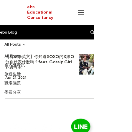
ebs
Educational
Consultancy
ebs Blog
All Posts
All Posts
【看劇學英文】你知道XOXO的X跟O
分別代表什麼嗎？feat. Gossip Girl
國內外考試
花邊教主
旅遊生活
Apr 21, 2021
職場議題
學員分享