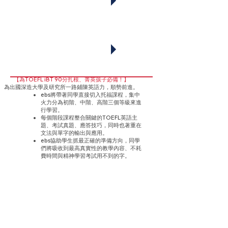
色
測驗優
勢
【為TOEFL iBT 90分扎根、菁英孩子必備！】
為出國深造大學及研究所一路鋪陳英語力，順勢前進。
ebs將帶著同學直接切入托福課程，集中
火力分為初階、中階、高階三個等級來進
行學習。
每個階段課程整合關鍵的TOEFL英語主
題、考試真題、應答技巧，同時也著重在
文法與單字的輸出與應用。
ebs協助學生抓最正確的準備方向，同學
們將吸收到最高真實性的教學內容、不耗
費時間與精神學習考試用不到的字。