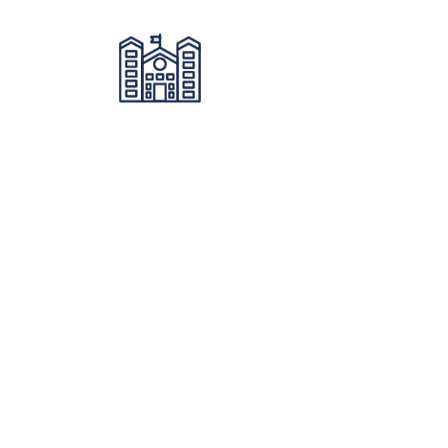
與官方ETS托福測驗團隊連線
依程度及需求規劃階段性課程，循序漸
進、有系統及架構地聚焦學習！
★申請美加地區高中的入學評量標
準、英語語言課程的分班參考
出國念高中、交換學生都可使用TOEFL
Junior® 中學托福測驗作為評量工具。
★高中學習歷程認可之英語證照、交
換學生、短期遊學成績評量標準